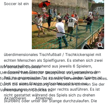
Soccer ist ein
überdimensionales Tischfußball / Tischkickerspiel mit
echten Menschen als Spielfiguren. Es stehen sich zwei
Mannschaften, bestehend aus jeweils 6 Spielern,
Wir benutzen Cookies
aufgereiht an Stangen gegenüber und versuchen den
Um unsere Webseite für Sie optimal zu gestalten und
Ball ins gegnerische Tor zu schießen. Jeder Spieler ist
fortlaufend verbessern zu können, verwenden wir Cookies.
fest mit einer Stange verbunden und kann nur
Durch die weitere Nutzung der Webseite stimmen Sie der
Bewegungen nach links oder rechts ausführen. Es ist
Verwendung von Cookies zu.
nicht gestattet während des Spiels sich zu drehen
Akzeptieren
Ablehnen
(kurbeln) oder unter der Stange durchzulaufen. Die
Spielzeit richtet sich nach der Anzahl der